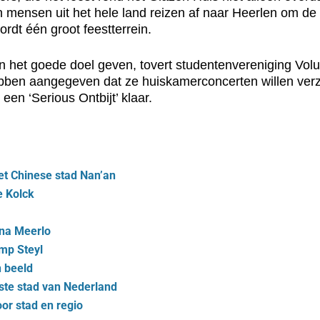
nsen uit het hele land reizen af naar Heerlen om de dj’
dt één groot feestterrein.
an het goede doel geven, tovert studentenvereniging Vol
ben aangegeven dat ze huiskamerconcerten willen verzo
en ‘Serious Ontbijt’ klaar.
et Chinese stad Nan’an
e Kolck
nna Meerlo
mp Steyl
n beeld
ste stad van Nederland
oor stad en regio