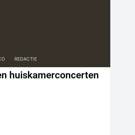
EO
REDACTIE
 en huiskamerconcerten