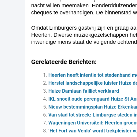
nacht willen meemaken. Honderdduizenden me
cheques te overhandigen. De binnenstad wor
Omdat Limburgers gastvrij zijn en graag a
Heerlen. Diverse muziekgezelschappen heb
inwendige mens staat de volgende ochtend e
Gerelateerde Berichten:
Heerlen heeft intentie tot stedenband m
Herstel landschappelijke luister Huize d
Huize Damiaan failliet verklaard
IKL snoeit oude perengaard Huize St A
Nieuw bestemmingsplan Huize Erkenka
Van stad tot streek: Lim­burg­se ste­den i
Wageningen Universiteit: Heerlen groen
‘Het Fort van Venlo’ wordt trekpleister v