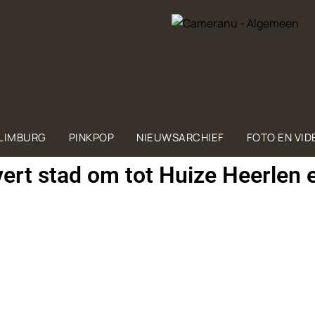
 LIMBURG
PINKPOP
NIEUWSARCHIEF
FOTO EN VID
vert stad om tot Huize Heerlen