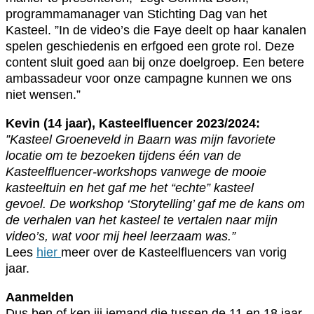
programmamanager van Stichting Dag van het
Kasteel. ”In de video’s die Faye deelt op haar kanalen
spelen geschiedenis en erfgoed een grote rol. Deze
content sluit goed aan bij onze doelgroep. Een betere
ambassadeur voor onze campagne kunnen we ons
niet wensen.”
Kevin (14 jaar), Kasteelfluencer 2023/2024:
”Kasteel Groeneveld in Baarn was mijn favoriete
locatie om te bezoeken tijdens één van de
Kasteelfluencer-workshops vanwege de mooie
kasteeltuin en het gaf me het “echte” kasteel
gevoel. De workshop ‘Storytelling’ gaf me de kans om
de verhalen van het kasteel te vertalen naar mijn
video’s, wat voor mij heel leerzaam was.”
Lees
hier
meer over de Kasteelfluencers van vorig
jaar.
Aanmelden
Dus ben of ken jij iemand die tussen de 11 en 18 jaar