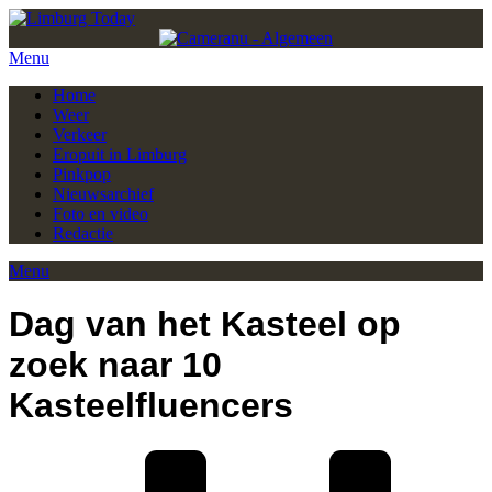
Menu
Home
Weer
Verkeer
Eropuit in Limburg
Pinkpop
Nieuwsarchief
Foto en video
Redactie
Menu
Dag van het Kasteel op
zoek naar 10
Kasteelfluencers