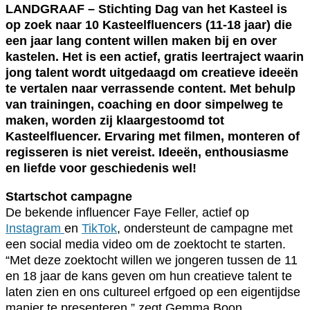
LANDGRAAF – Stichting Dag van het Kasteel is
op zoek naar 10 Kasteelfluencers (11-18 jaar) die
een jaar lang content willen maken bij en over
kastelen. Het is een actief, gratis leertraject waarin
jong talent wordt uitgedaagd om creatieve ideeën
te vertalen naar verrassende content. Met behulp
van trainingen, coaching en door simpelweg te
maken, worden zij klaargestoomd tot
Kasteelfluencer. Ervaring met filmen, monteren of
regisseren is niet vereist. Ideeën, enthousiasme
en liefde voor geschiedenis wel!
Startschot campagne
De bekende influencer Faye Feller, actief op
Instagram
en
TikTok
, ondersteunt de campagne met
een social media video om de zoektocht te starten.
“Met deze zoektocht willen we jongeren tussen de 11
en 18 jaar de kans geven om hun creatieve talent te
laten zien en ons cultureel erfgoed op een eigentijdse
manier te presenteren,” zegt Gemma Boon,