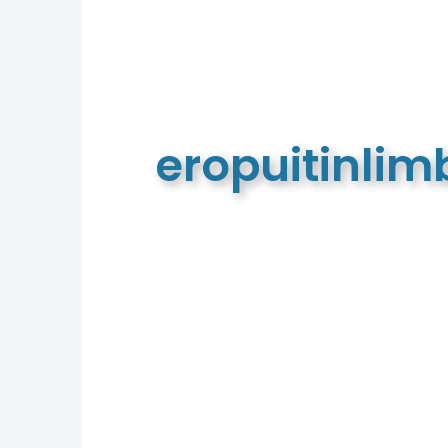
eropuitinli
De meest complete toeristische e
van Limburg en de euregio!