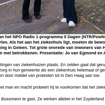
an het NPO Radio 1-programma
5 Dagen
(NTR/PowNed
len. Als het aan het ziekenhuis ligt, moeten de bew
ing in Geleen. Tot grote onvrede van inwoners van 
en met betrokkenen. Presentatie: Jo van Egmond en A
sluitingen van ziekenhuizen plaats. En zelden gaat dat ge
zorg in hun gemeente als een ziekenhuis helemaal of gede
ren door middel van protesten tot in Den Haag aan toe.
Met man en macht probeert hij te voorkomen dat het ziek
 Bussmann te gast. Ze werken allebei in het Zuyderland